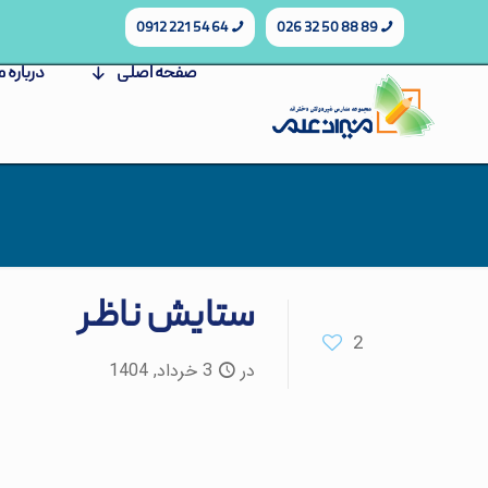
64 54 221 0912
89 88 50 32 026
صفحه اصلی
درباره م
ستایش ناظر
2
در
3 خرداد, 1404