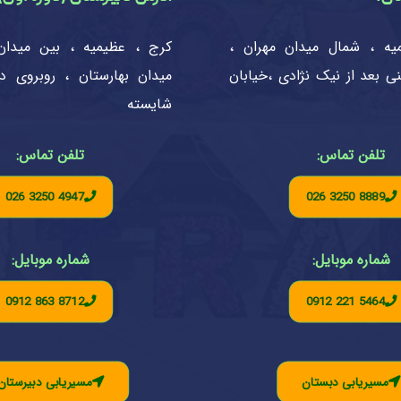
یه ، شمال میدان مهران ،
کرج ، عظیمیه ، بین میدان
ی بعد از نیک نژادی ،خیابان
میدان بهارستان ، روبروی 
شایسته
تلفن تماس:
تلفن تماس:
026 3250 4947
026 3250 8889
شماره موبایل:
شماره موبایل:
0912 863 8712
0912 221 5464
مسیریابی دبستان
مسیریابی دبیرستان