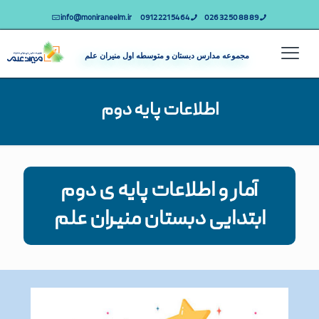
info@moniraneelm.ir
64 54 221 0912
89 88 50 32 026
مجموعه مدارس دبستان و متوسطه اول منیران علم
اطلاعات پایه دوم
آمار و اطلاعات پایه ی دوم
ابتدایی دبستان منیران علم