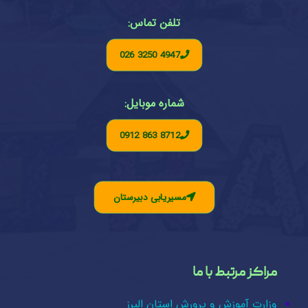
تلفن تماس:
026 3250 4947
شماره موبایل:
0912 863 8712
مسیریابی دبیرستان
مراکز مرتبط با ما
وزارت آموزش و پرورش استان البرز