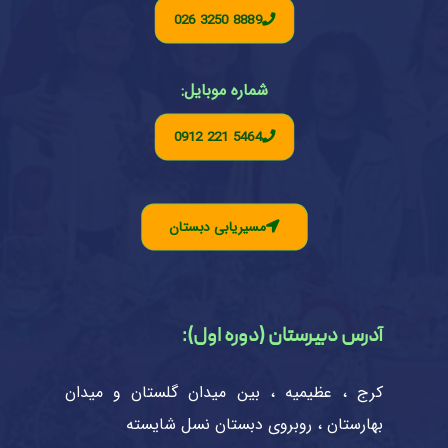
026 3250 8889
شماره موبایل:
0912 221 5464
مسیریابی دبستان
آدرس دبیرستان (دوره اول):
کرج ، عظیمیه ، بین میدان گلستان و میدان
بهارستان ، روبروی دبستان نسل شایسته