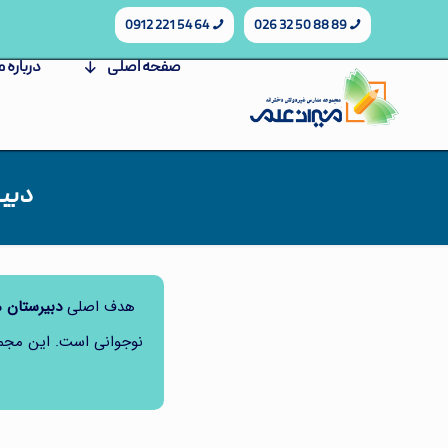
64 54 221 0912
89 88 50 32 026
صفحه اصلی
درباره م
دبیر
هدف اصلی
دبیرستان م
نوجوانی است. این مجموعه