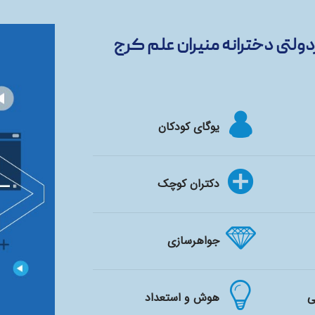
ولتی دخترانه منیران علم کرج
یوگای کودکان
دکتران کوچک
جواهرسازی
ی
هوش و استعداد