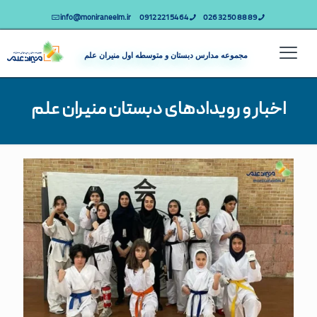
info@moniraneelm.ir
64 54 221 0912
89 88 50 32 026
مجموعه مدارس دبستان و متوسطه اول منیران علم
اخبار و رویدادهای دبستان منیران علم