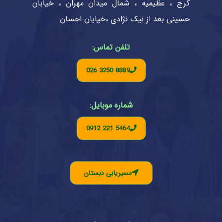
کرج ، عظیمیه ، شمال میدان مهران ، خیابان
حسینی بعد از نیک نژادی ،خیابان احسان
تلفن تماس:
026 3250 8889
شماره موبایل:
0912 221 5464
مسیریابی دبستان