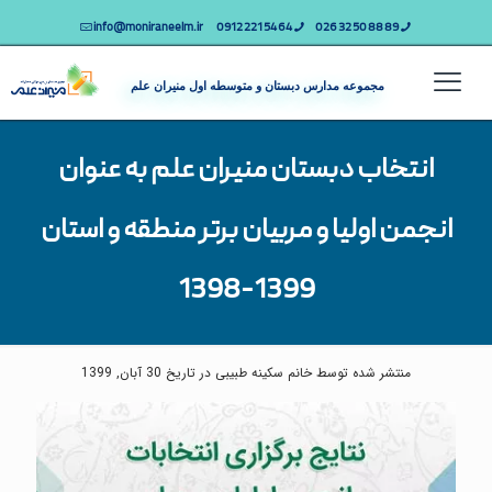
info@moniraneelm.ir
64 54 221 0912
89 88 50 32 026
مجموعه مدارس دبستان و متوسطه اول منیران علم
انتخاب دبستان منیران علم به عنوان
انجمن اولیا و مربیان برتر منطقه و استان
1399-1398
منتشر شده توسط خانم سکینه طبیبی در تاریخ 30 آبان, 1399