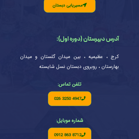
مسیریابی دبستان
آدرس دبیرستان (دوره اول):
کرج ، عظیمیه ، بین میدان گلستان و میدان
بهارستان ، روبروی دبستان نسل شایسته
تلفن تماس:
026 3250 4947
شماره موبایل:
0912 863 8712