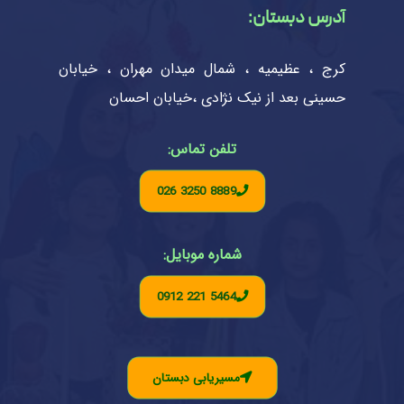
آدرس دبستان:
کرج ، عظیمیه ، شمال میدان مهران ، خیابان
حسینی بعد از نیک نژادی ،خیابان احسان
تلفن تماس:
026 3250 8889
شماره موبایل:
0912 221 5464
مسیریابی دبستان