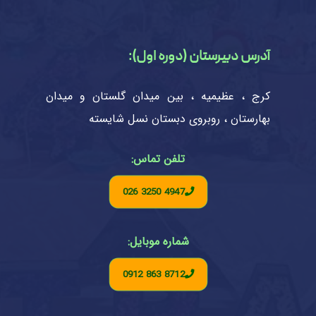
آدرس دبیرستان (دوره اول):
کرج ، عظیمیه ، بین میدان گلستان و میدان
بهارستان ، روبروی دبستان نسل شایسته
تلفن تماس:
026 3250 4947
شماره موبایل:
0912 863 8712