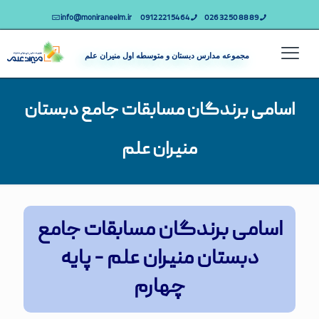
info@moniraneelm.ir
64 54 221 0912
89 88 50 32 026
مجموعه مدارس دبستان و متوسطه اول منیران علم
اسامی برندگان مسابقات جامع دبستان
منیران علم
اسامی برندگان مسابقات جامع
دبستان منیران علم - پایه
چهارم