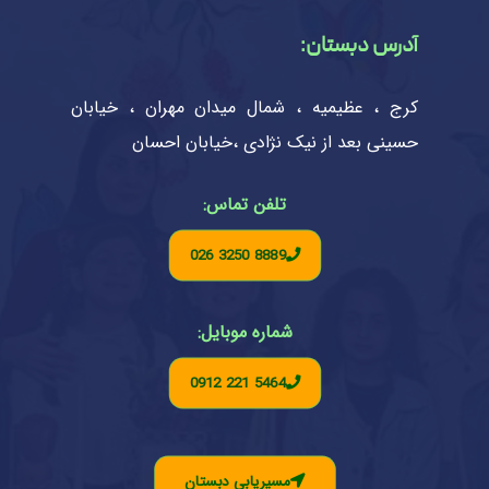
آدرس دبستان:
کرج ، عظیمیه ، شمال میدان مهران ، خیابان
حسینی بعد از نیک نژادی ،خیابان احسان
تلفن تماس:
026 3250 8889
شماره موبایل:
0912 221 5464
مسیریابی دبستان