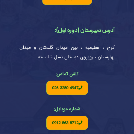
آدرس دبیرستان (دوره اول):
کرج ، عظیمیه ، بین میدان گلستان و میدان
بهارستان ، روبروی دبستان نسل شایسته
تلفن تماس:
026 3250 4947
شماره موبایل:
0912 863 8712