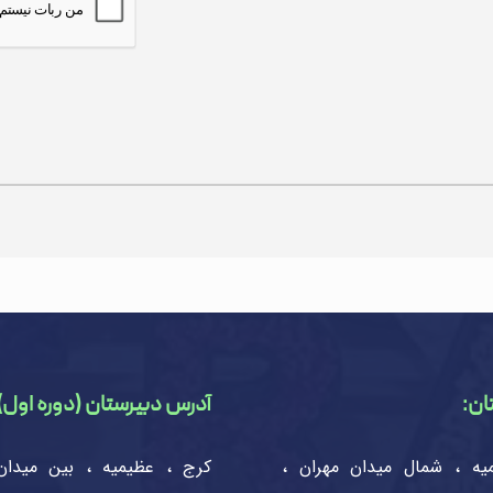
ان:
آدرس دبیرستان (دوره اول)
یه ، شمال میدان مهران ،
کرج ، عظیمیه ، بین میدان