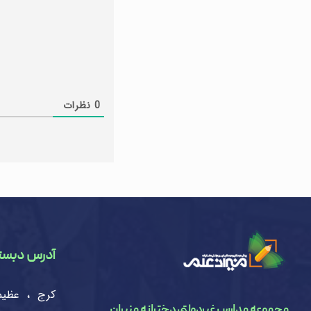
تماس
0
نظرات
آدرس دبست
کرج ، عظیم
مجموعه مدارس غیردولتی دخترانه منیران