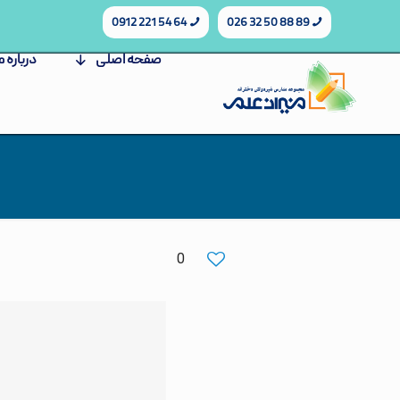
64 54 221 0912
89 88 50 32 026
صفحه اصلی
درباره م
0