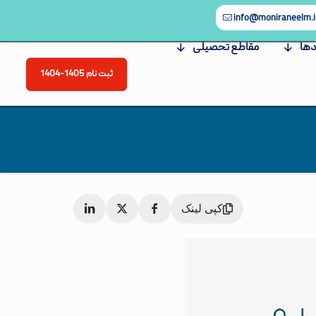
info@moniraneelm.i
دها
مقاطع تحصیلی
ثبت نام 1405-1404
کپی لینک