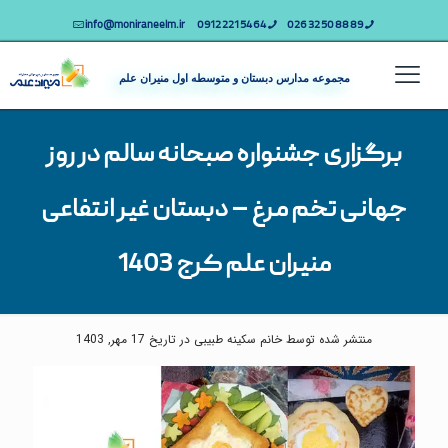
info@moniraneelm.ir
64 54 221 0912
89 88 50 32 026
مجموعه مدارس دبستان و متوسطه اول منیران علم
برگزاری جشنواره صبحانه سالم در روز
جهانی تخم مرغ – دبستان غیر انتفاعی
منیران علم کرج 1403
منتشر شده توسط خانم سکینه طبیبی در تاریخ 17 مهر, 1403