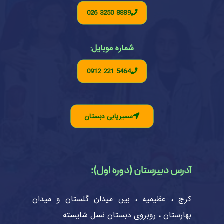
026 3250 8889
شماره موبایل:
0912 221 5464
مسیریابی دبستان
آدرس دبیرستان (دوره اول):
کرج ، عظیمیه ، بین میدان گلستان و میدان
بهارستان ، روبروی دبستان نسل شایسته