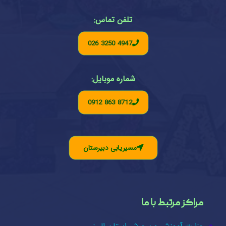
تلفن تماس:
026 3250 4947
شماره موبایل:
0912 863 8712
مسیریابی دبیرستان
مراکز مرتبط با ما