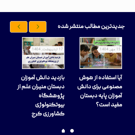
جدیدترین مطالب منتشر شده
15 مهر, 1404
17 اردیبهشت, 1404
11 آذر, 1404
آیا استفاده از هوش
بازدید دانش آموزان
کسب
؛
مصنوعی برای دانش
دبستان منیران علم از
چرم
تر
آموزان پایه دبستان
پژوهشگاه
دبس
مفید است؟
بیوتکنولوژی
مسا
کشاورزی کرج
کاراته