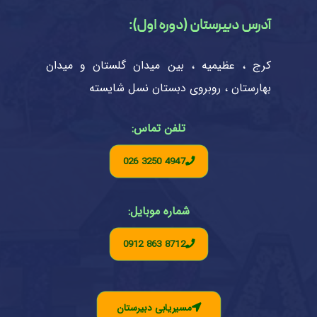
آدرس دبیرستان (دوره اول):
کرج ، عظیمیه ، بین میدان گلستان و میدان
بهارستان ، روبروی دبستان نسل شایسته
تلفن تماس:
026 3250 4947
شماره موبایل:
0912 863 8712
مسیریابی دبیرستان