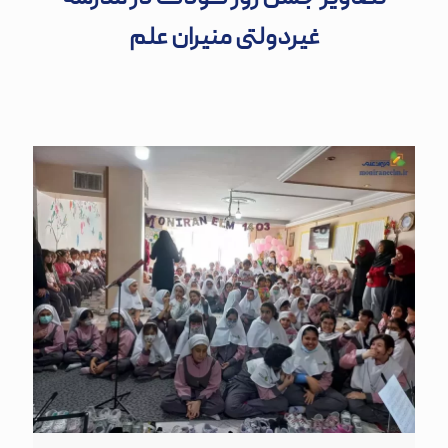
غیردولتی منیران علم