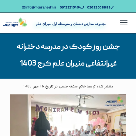
info@moniraneelm.ir
64 54 221 0912
89 88 50 32 026
مجموعه مدارس دبستان و متوسطه اول منیران علم
جشن روز کودک در مدرسه دخترانه
غیرانتفاعی منیران علم کرج 1403
منتشر شده توسط خانم سکینه طبیبی در تاریخ 16 مهر, 1403