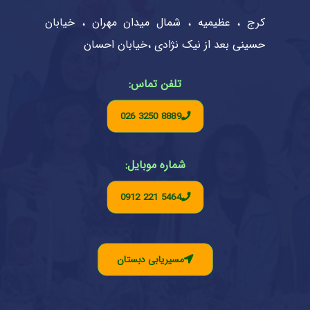
کرج ، عظیمیه ، شمال میدان مهران ، خیابان
حسینی بعد از نیک نژادی ،خیابان احسان
تلفن تماس:
026 3250 8889
شماره موبایل:
0912 221 5464
مسیریابی دبستان