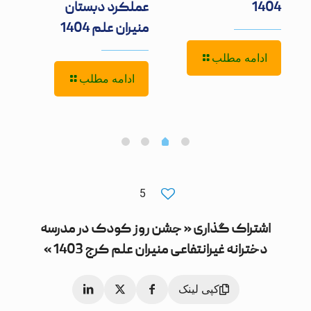
1404
عملکرد دبستان
علو
منیران علم 1404
علمی
ادامه مطلب
ادامه مطلب
ا
5
اشتراک گذاری « جشن روز کودک در مدرسه
دخترانه غیرانتفاعی منیران علم کرج 1403 »
کپی لینک