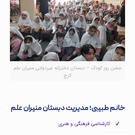
جشن روز کودک – دبستان دخترانه غیردولتی منیران علم
کرج
خانم طبیبی؛ مدیریت دبستان منیران علم
کارشناسی فرهنگی و هنری