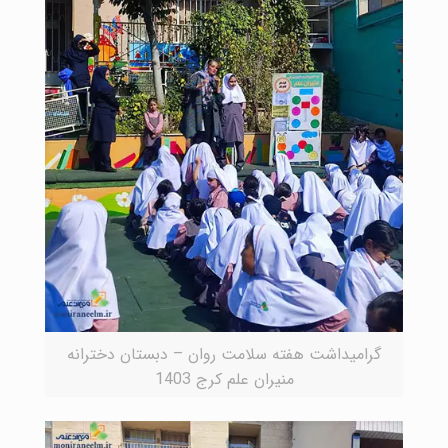
گرامیداشت هفته سلامت روان – دبستان دخترانه
منیران علم کرج 1403