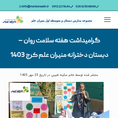
info@moniraneelm.ir
64 54 221 0912
89 88 50 32 026
مجموعه مدارس دبستان و متوسطه اول منیران علم
گرامیداشت هفته سلامت روان –
دبستان دخترانه منیران علم کرج 1403
منتشر شده توسط خانم سکینه طبیبی در تاریخ 23 مهر, 1403