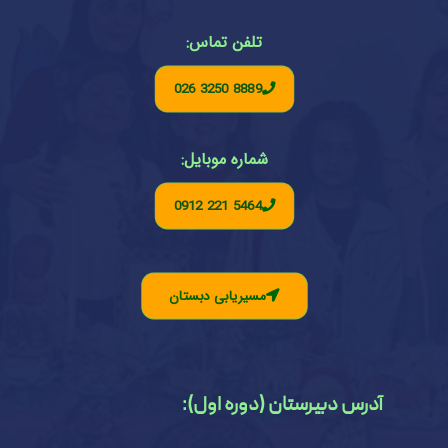
تلفن تماس:
026 3250 8889
شماره موبایل:
0912 221 5464
مسیریابی دبستان
آدرس دبیرستان (دوره اول):