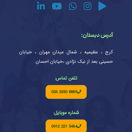
آدرس دبستان:
کرج ، عظیمیه ، شمال میدان مهران ، خیابان
حسینی بعد از نیک نژادی ،خیابان احسان
تلفن تماس:
026 3250 8889
شماره موبایل:
0912 221 5464