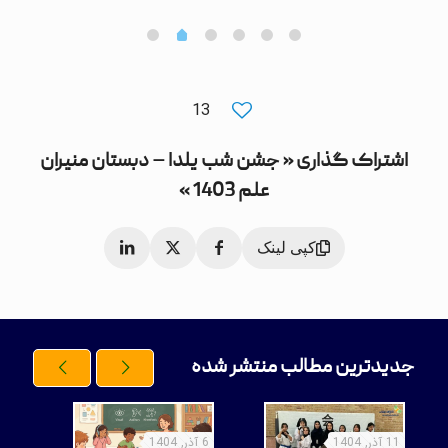
13
اشتراک گذاری « جشن شب یلدا – دبستان منیران
علم 1403 »
کپی لینک
جدیدترین مطالب منتشر شده
15 مهر, 1404
17 اردیبهشت, 1404
11 آذر, 1404