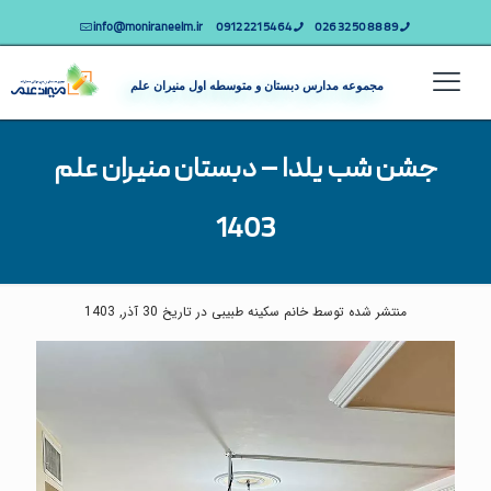
info@moniraneelm.ir
64 54 221 0912
89 88 50 32 026
مجموعه مدارس دبستان و متوسطه اول منیران علم
جشن شب یلدا – دبستان منیران علم
1403
منتشر شده توسط خانم سکینه طبیبی در تاریخ 30 آذر, 1403